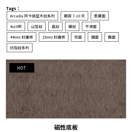
Tags：
Arcadia 阿卡迪亞木紋系列
期貨 7-10 天
柔膚面
4x10呎
山型紋
直紋
橫紋
平滑面
44mm 封邊條
23mm 封邊條
亮面
鏡面
霧面
抗指紋系列
磁性底板