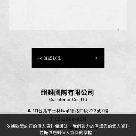
確認送出
絕雅國際有限公司
Gia Interior Co., Ltd
A
111台北市士林區承德路四段222號7樓
T
02-2898-8511
依據歐盟施行的個人資料保護法，我們致力於保護您的個人資料
G
giadecor23@gmail.com
並提供您對個人資料的掌握。