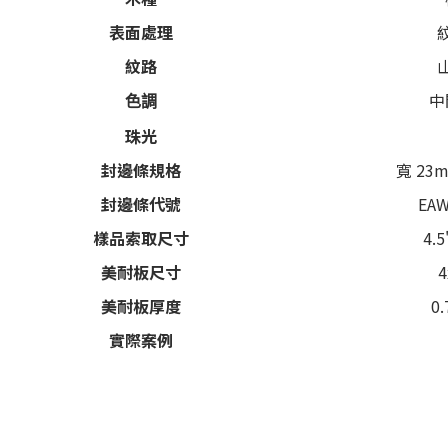
表面處理
紋路
中
色調
珠光
封邊條規格
寬 23m
封邊條代號
EAW
樣品索取尺寸
4.5
美耐板尺寸
4
美耐板厚度
0
實際案例