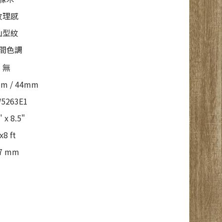
紋理感
山型紋
間色調
無
m / 44mm
5263E1
" x 8.5"
x8 ft
.7 mm