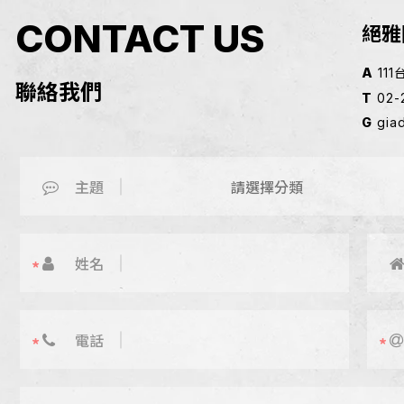
CONTACT US
絕雅
A
11
聯絡我們
T
02-
G
gia
主題
姓名
電話