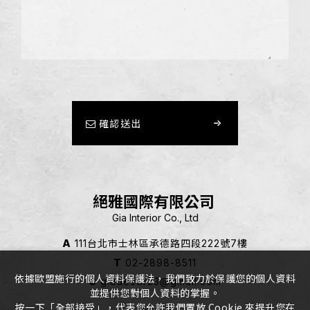
確認送出
絕雅國際有限公司
Gia Interior Co., Ltd
A
111台北市士林區承德路四段222號7樓
T
02-2898-8511
依據歐盟施行的個人資料保護法，我們致力於保護您的個人資料
G
giadecor23@gmail.com
並提供您對個人資料的掌握。
按一下「全部接受」，代表您允許我們置放 Cookie 來提升您在