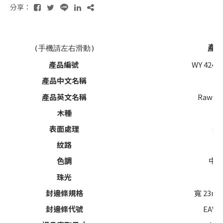
分享：
產
(手機請左右滑動)
產品編號
WY 4240X 
產品中文名稱
  
產品英文名稱
Raw Av
木種
表面處理
紋
紋路
中
色調
珠光
封邊條規格
寬 23mm
封邊條代號
EAW4