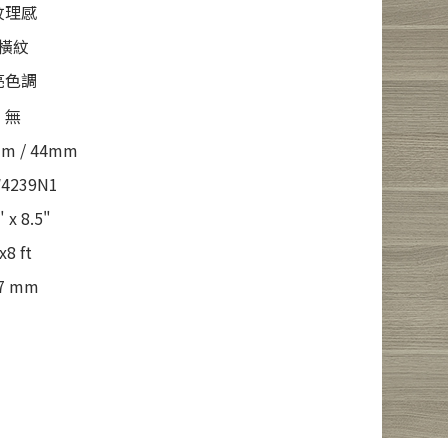
紋理感
橫紋
亮色調
無
m / 44mm
4239N1
" x 8.5"
x8 ft
.7 mm