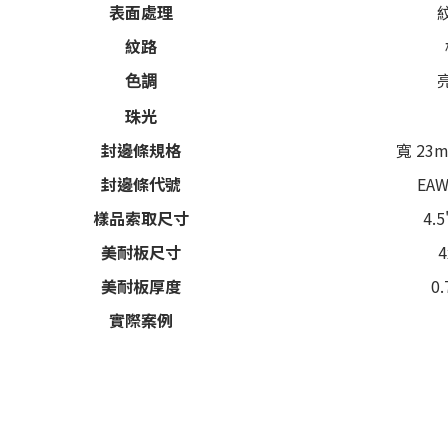
表面處理
紋路
色調
珠光
封邊條規格
寬 23m
封邊條代號
EAW
樣品索取尺寸
4.5
美耐板尺寸
4
美耐板厚度
0
實際案例