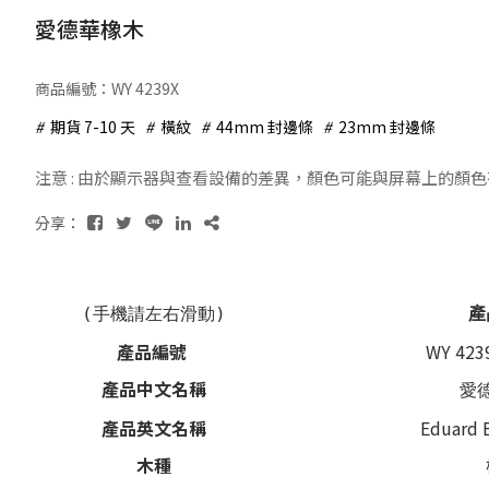
愛德華橡木
商品編號：WY 4239X
期貨 7-10 天
橫紋
44mm 封邊條
23mm 封邊條
注意 : 由於顯示器與查看設備的差異，顏色可能與屏幕上的顏
分享：
(手機請左右滑動)
產
產品編號
WY 4239
產品中文名稱
愛
產品英文名稱
Eduard 
木種