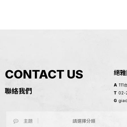
CONTACT US
絕雅
A
11
聯絡我們
T
02-
G
gia
主題